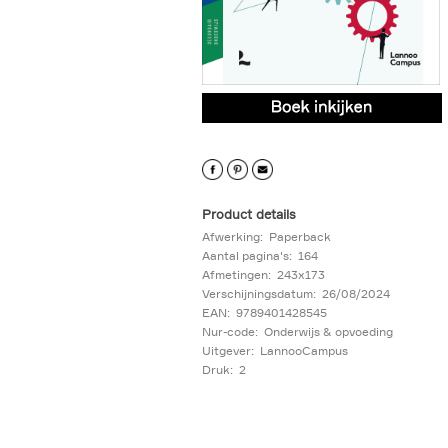
9789401428545.PDF
9789401428545.PDF
Product details
Afwerking:
Paperback
Aantal pagina's:
164
Afmetingen:
243x173
Verschijningsdatum:
26/08/2024
EAN:
9789401428545
Nur-code:
Onderwijs & opvoeding
Uitgever:
LannooCampus
Druk:
2