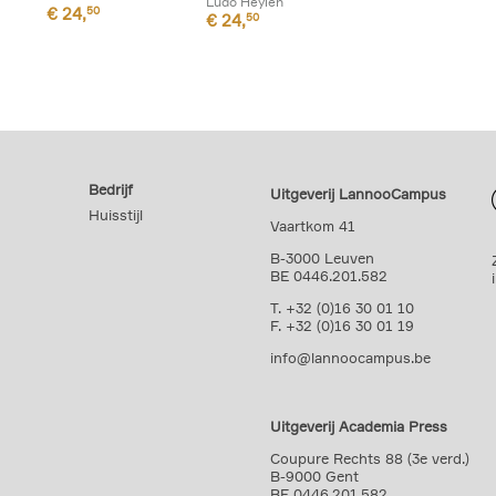
Ludo Heylen
€
24,
50
€
24,
50
Bedrijf
Uitgeverij LannooCampus
Huisstijl
Vaartkom 41
B-3000 Leuven
BE 0446.201.582
T. +32 (0)16 30 01 10
F. +32 (0)16 30 01 19
info@lannoocampus.be
Uitgeverij Academia Press
Coupure Rechts 88 (3e verd.)
B-9000 Gent
BE 0446.201.582