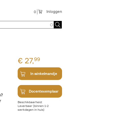
Inloggen
0
€
27,
99
In winkelmandje
Docentexemplaar
m?
r
Beschikbaarheid:
Leverbaar (binnen 1-2
werkdagen in huis)