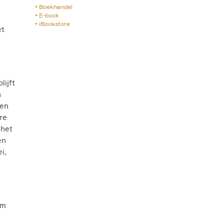
Boekhandel
E-book
iBookstore
et
lijft
n
een
re
 het
en
i,
om