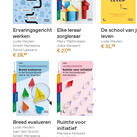
Ervaringsgericht
Elke leraar
De school van j
werken
zorgleraar
leven
Ludo Heylen
Marc Mathyssen
Ludo Heylen
Greet Herssens
Joke Gevaert
€
31,
99
Ferre Laevers
€
27,
99
€
29,
99
Breed evalueren
Ruimte voor
Ludo Heylen
initiatief
Ivan Van Gucht
Marieke Holvoet
Greet Herssens