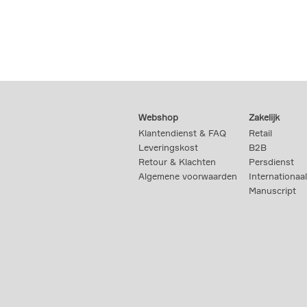
Webshop
Zakelijk
Klantendienst & FAQ
Retail
Leveringskost
B2B
Retour & Klachten
Persdienst
Algemene voorwaarden
Internationaal
Manuscript