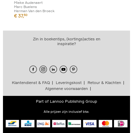
Mieke Audenaert
Marc Buelens
Herman Van den Broeck
€
37,
50
Zin in boekentips, (kortings)acties en
inspiratie?
Klantendienst & FAQ
Leveringskost
Retour & Klachten
Algemene voorwaarden
Part of
Lannoo Publishing Group
Alle prijzen zijn inclusief btw.