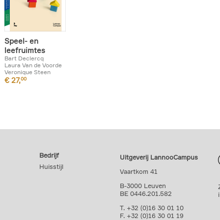
Speel- en
leefruimtes
Bart Declercq
Laura Van de Voorde
Veronique Steen
€
27,
00
Bedrijf
Uitgeverij LannooCampus
Huisstijl
Vaartkom 41
B-3000 Leuven
BE 0446.201.582
T. +32 (0)16 30 01 10
F. +32 (0)16 30 01 19