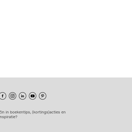
Zin in boekentips, (kortings)acties en
inspiratie?