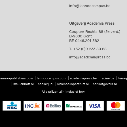
info@lannoocampus.be
Uitgeverij Academia Press
Coupure Rechts 88 (3e verd.)
B-9000 Gent
BE 0446.201.582
T. +32 (0)9 233 80 88
info@academiapress.be
lannoopublishers.com
lannoocampus.com
academiapress.be
racine.be
terra
meulenhoff.nl
boekerij.nl
unieboekspectrum.nl
parkuitgevers.nl
Alle prijzen zijn inclusief btw.