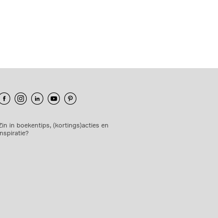
Zin in boekentips, (kortings)acties en
inspiratie?