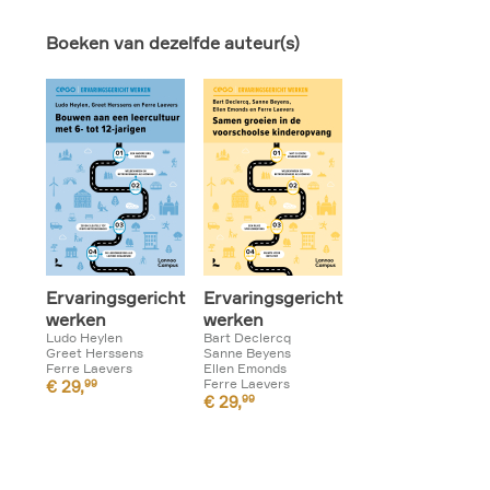
Boeken van dezelfde auteur(s)
Ervaringsgericht
Ervaringsgericht
werken
werken
Ludo Heylen
Bart Declercq
Greet Herssens
Sanne Beyens
Ferre Laevers
Ellen Emonds
Ferre Laevers
€
29,
99
€
29,
99