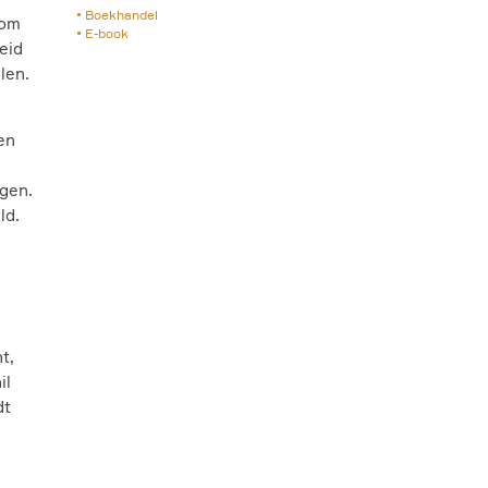
Boekhandel
 om
E-book
eid
len.
en
ogen.
ld.
t,
il
dt