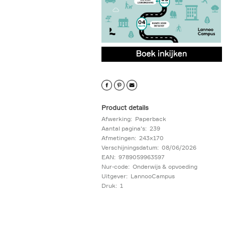
9789059963597.PDF
9789059963597.PDF
Product details
Afwerking:
Paperback
Aantal pagina's:
239
Afmetingen:
243x170
Verschijningsdatum:
08/06/2026
EAN:
9789059963597
Nur-code:
Onderwijs & opvoeding
Uitgever:
LannooCampus
Druk:
1